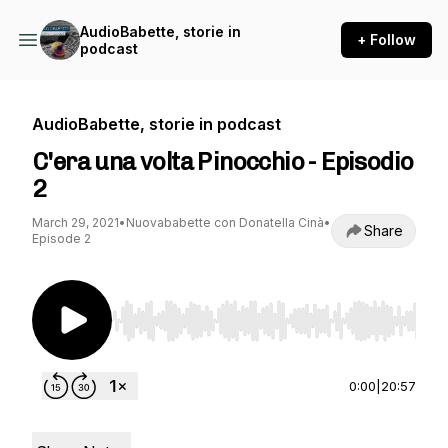
AudioBabette, storie in
+ Follow
podcast
AudioBabette, storie in podcast
C'era una volta Pinocchio - Episodio
2
March 29, 2021
•
Nuovababette con Donatella Cinà
•
Share
Episode 2
Use Left/Right to seek, Home/End to jump to st
0:00
|
20:57